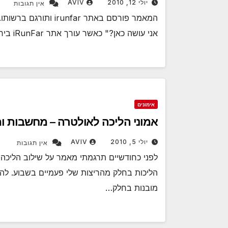
יולי 12, 2010
AVIV
אין תגובות
המאמר פורסם באתר far
אני עושה כאן?" כאשר עורך אתר iRunFar בירון פאוול שאל אם אני רוצה לענות על שאילתה של…
אימונים
אמוני הליכה לאולטרה – מחשבות ו
יולי 5, 2010
AVIV
אין תגובות
לפני כחודשיים תרגמתי מאמר על שילוב הליכה
הליכות בחלק מהריצות שלי פעמיים בשבוע. להלן
מובנות בחלק…