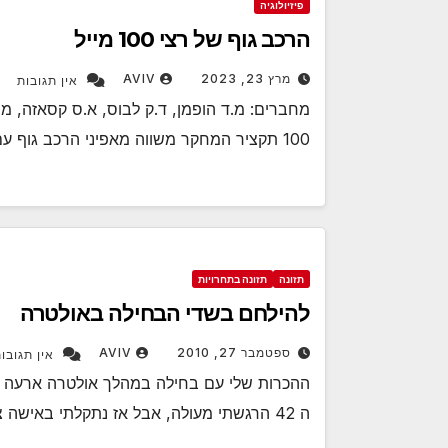
פיזיולוגיה
הרכב גוף של רצי 100 מייל
מרץ 23, 2023
AVIV
אין תגובות
מחברים: מ.ד הופמן, ד.ק לבוס, א.ס קסאזה, מ.
100 תקציר המחקר משווה מאפיני הרכב גוף עם ביצועים הקרב משתתפים במרוץ ל…
תזונה
תזונה בתחרויות
להילחם בשדי הבחילה באולטרה
ספטמבר 27, 2010
AVIV
אין תגובו
ה 42 הרגשתי מעולה, אבל אז נתקלתי באישה צעירה הנשענת על עץ, אומללה…