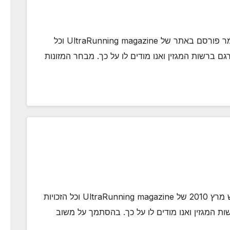
מחברת Sunny Blende תזונאית ספורט המאמר פורסם באתר של UltraRunning magazine וכל
רגם ברשות המגזין ואנו מודים לו על כך. מבחר המזונות
מחבר שון מקדונלדהמאמר פורסם בגיליון חודש מרץ 2010 של UltraRunning magazine וכל הזכויות
ות המגזין ואנו מודים לו על כך. בהסתמך על משוב