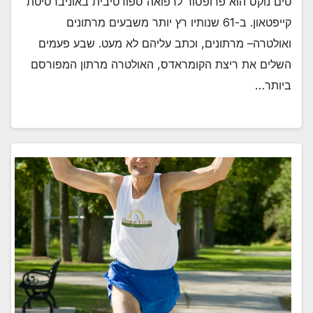
טים נוקס הוא פרופסור לרפואה ספורטיבית באוניברסיטת
קייפטאון. ב-61 שנותיו רץ יותר משבעים מרתונים
ואולטרה– מרתונים, וכתב עליהם לא מעט. שבע פעמים
השלים את ריצת הקומראדס, האולטרה מרתון המפורסם
ביותר…