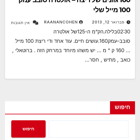
100 מייל שלי
פברואר 12, 2013
RAANANCOHEN
אין תגובות
02:30בלילה.הק“מ ה-125של אולטרה
סובב–עמק160.עושים חיים. עוד אחד ודי ריצת 100 מייל
… 160 ק “ מ … יש משהו מיוחד במרחק הזה . ברוטאלי ,
כואב , מתיש , חסר…
חיפוש
חיפוש