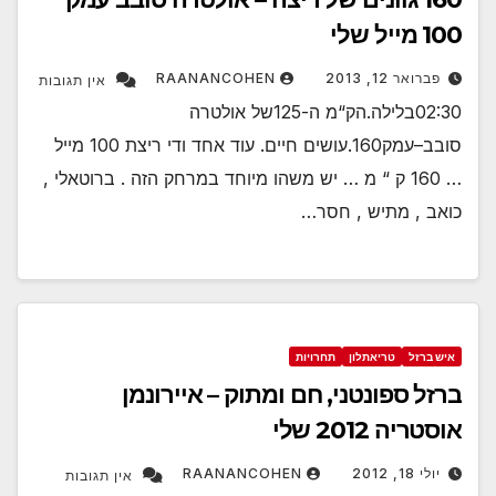
100 מייל שלי
פברואר 12, 2013
RAANANCOHEN
אין תגובות
02:30בלילה.הק“מ ה-125של אולטרה
סובב–עמק160.עושים חיים. עוד אחד ודי ריצת 100 מייל
… 160 ק “ מ … יש משהו מיוחד במרחק הזה . ברוטאלי ,
כואב , מתיש , חסר…
איש ברזל
טריאתלון
תחרויות
ברזל ספונטני, חם ומתוק – איירונמן
אוסטריה 2012 שלי
יולי 18, 2012
RAANANCOHEN
אין תגובות