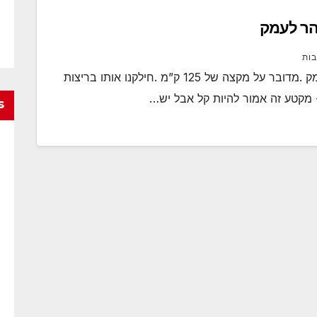
הר לעמק
בות
היום סיימתי את ריצות ההכנה לאולטרה הר לעמק .מדובר על מקצה של 125 ק”מ .חילקנו אותו בריצות
- מקטע זה אמור להיות קל אבל יש…
s