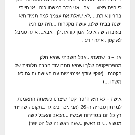
כי היית פצוע ….אה…אני נזכר במשהו כזה…אז הייתי
בהריון איתה… ,לא שאלת את עצמך למה תמיד היא
ישנה בבית שלנו, עושה מקלחות …היה גם רמז
בעובדה שהיא כל הזמן קוראת לך אבא… אתה טמבל
לא קטן.. אתה יודע .
אני – כן שמעתי…אבל חשבתי שהיא חלק
מהפרוייקטים שלך ושהיא סתם עוד חברה תלותית של
הקטנה…(אוקיי עודף אינטימיות עם האישה זה גם לא
משהו …)
אישה – לא היא ה”פרויקט” שיצרנו כשאתה התאמנת
למרתון טבריה ה-26 (אני נזכר בערגה בתקופה שהייתי
רץ כל יום בסדירות ועכשיו …הכאב והאבל קשה
מנשוא …יום ראשון ..שעה ראשונה של הטייפר).