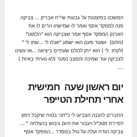
המשכנו בפזצטות על גבעות שיי’ח אבריק … צביקה
פנה למפקד אסף ואמר לו שמישהו הרים לו את
הארנק המפקד אסף אמר שצביקה הוא “הלמוט”
(הלום) ושעוד פעם הוא ישמע “אכלו לי …שתו לי ”
(לקחו לי ) הוא ייתן לכולם שעתיים ביציאה …אז עשינו
לצביקה עוד שמיכה והמצב נפטר (לא טעיתי באיות )
….
יום ראשון שעה חמישית
אחרי תחילת הטייפר
החברים להכנה הצביעו לי כ”הכי בטוח שיקבל זימון
לסיירת מטכ”ל ויעבור את היום גיבוש בהצלחה ” …
צביקה הודח ועלה על טיל במסדר …המפקד אסף