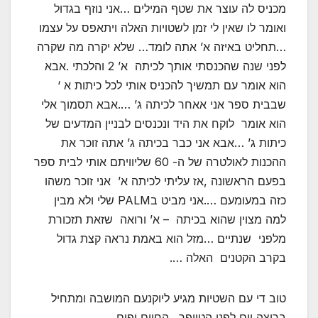
מכניס לה עוצר את שטף המילים …אני נוזף בגדול
ואומר לו שאין לי זמן לשטויות האלה ויתאפס על עצמו
…תחליט באיזה א’ אתה לומד… שלא יקרה מה שקרה
לפני שנה שהכנסתי אותך לכיתה א’ 2 והלכתי .אבא
הוא אומר עם תמשיך להכניס אותי לכל כיתות א ‘
שבבית ספר אני אאחר לכיתה ג’ ….אבא תסמוך אלי
הוא אומר לוקח את היד ונכנסים לבניין המדעים של
כיתות ג’ …אבא אני כבר בכיתה ג’ אתה זוכר את
ההכנות לאולטרה של ה- 60 שליוויתם אותי לבית ספר
בפעם הראשונה ,אז עליתי לכיתה א’ אני זוכר משהו
כזה במעומעם ….אני מביט בPALM שלי ולא מבין
למה מצוין שהוא בכיתה – א’ ורואה שזאת תזכורת
מלפני שנתיים …מזל הוא באמת נראה קצת גדול
בקרב הקטנים האלה ….
טוב די עם השטיות מגיע ליוקנעם המושבה ומתחיל
בריצה יום לפני הטייפר…החיים יפים ….