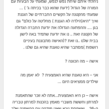
ניהלתי איתם שיחת נפש לנפש, שמעתי על הבעיות עם
המורה של הגדול (ידעת שהוא כבר בכיתה ג’ ) …
שמעתי מהקטנה על הקשיים החברתיים של הגננת
ואיך “היא(הילדה לא הגננת ) מחליטה על כולם” גם
בגן …. וההפתעה הגדולה את יודעת החברה הגדולה
של הקטנה זאת .. נו את יודעת שתמיד באה לישון
בבית שלנו ..נו זאת ?(האישה מתבוננת בעיניים
רושפות )מסתבר שהיא טוענת שהיא גם שלנו .
אישה – מה הכוונה ?
אני – היא טוענת שהיא האמצעית ? לא יאמן מה
שילדים ממציאים היום …
אישה – כן היא האמצעית…אתה לא זוכר שהתאמנת
למרתון וחששת משברי מאמץ בהכנות למרתון טבריה
ה-26 …ששמחת נורא שאני מזדהה עם ההשמנה שלך