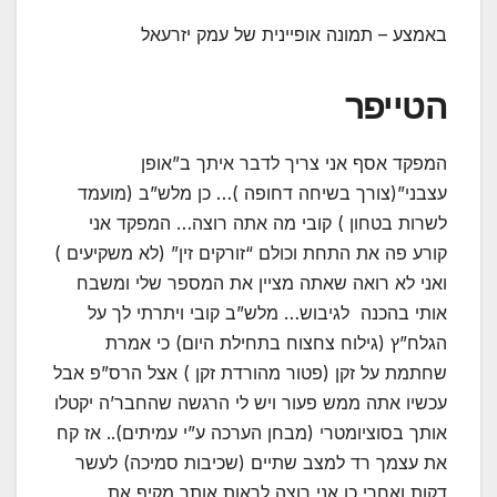
באמצע – תמונה אופיינית של עמק יזרעאל
הטייפר
המפקד אסף אני צריך לדבר איתך ב”אופן
עצבני”(צורך בשיחה דחופה )… כן מלש”ב (מועמד
לשרות בטחון ) קובי מה אתה רוצה… המפקד אני
קורע פה את התחת וכולם “זורקים זין” (לא משקיעים )
ואני לא רואה שאתה מציין את המספר שלי ומשבח
אותי בהכנה לגיבוש… מלש”ב קובי ויתרתי לך על
הגלח”ץ (גילוח צחצוח בתחילת היום) כי אמרת
שחתמת על זקן (פטור מהורדת זקן ) אצל הרס”פ אבל
עכשיו אתה ממש פעור ויש לי הרגשה שהחבר’ה יקטלו
אותך בסוציומטרי (מבחן הערכה ע”י עמיתים).. אז קח
את עצמך רד למצב שתיים (שכיבות סמיכה) לעשר
דקות ואחרי כן אני רוצה לראות אותך מקיף את