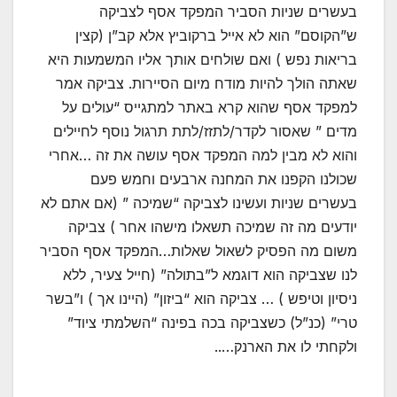
בעשרים שניות הסביר המפקד אסף לצביקה
ש”הקוסם” הוא לא אייל ברקוביץ אלא קב”ן (קצין
בריאות נפש ) ואם שולחים אותך אליו המשמעות היא
שאתה הולך להיות מודח מיום הסיירות. צביקה אמר
למפקד אסף שהוא קרא באתר למתגייס “עולים על
מדים ” שאסור לקדר/לתזז/לתת תרגול נוסף לחיילים
והוא לא מבין למה המפקד אסף עושה את זה …אחרי
שכולנו הקפנו את המחנה ארבעים וחמש פעם
בעשרים שניות ועשינו לצביקה “שמיכה ” (אם אתם לא
יודעים מה זה שמיכה תשאלו מישהו אחר ) צביקה
משום מה הפסיק לשאול שאלות…המפקד אסף הסביר
לנו שצביקה הוא דוגמא ל”בתולה” (חייל צעיר, ללא
ניסיון וטיפש ) … צביקה הוא “ביזון” (היינו אך ) ו”בשר
טרי” (כנ”ל) כשצביקה בכה בפינה “השלמתי ציוד”
ולקחתי לו את הארנק…..