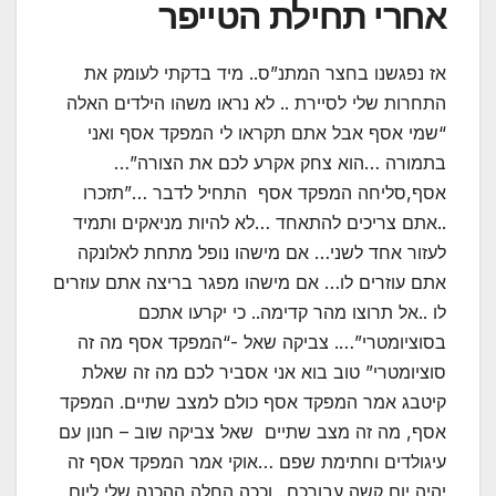
אחרי תחילת הטייפר
אז נפגשנו בחצר המתנ”ס.. מיד בדקתי לעומק את
התחרות שלי לסיירת .. לא נראו משהו הילדים האלה
“שמי אסף אבל אתם תקראו לי המפקד אסף ואני
בתמורה …הוא צחק אקרע לכם את הצורה”…
אסף,סליחה המפקד אסף התחיל לדבר …”תזכרו
..אתם צריכים להתאחד …לא להיות מניאקים ותמיד
לעזור אחד לשני… אם מישהו נופל מתחת לאלונקה
אתם עוזרים לו… אם מישהו מפגר בריצה אתם עוזרים
לו ..אל תרוצו מהר קדימה.. כי יקרעו אתכם
בסוציומטרי”…. צביקה שאל -“המפקד אסף מה זה
סוציומטרי” טוב בוא אני אסביר לכם מה זה שאלת
קיטבג אמר המפקד אסף כולם למצב שתיים. המפקד
אסף, מה זה מצב שתיים שאל צביקה שוב – חנון עם
עיגולדים וחתימת שפם …אוקי אמר המפקד אסף זה
יהיה יום קשה עבורכם.. וככה החלה ההכנה שלי ליום