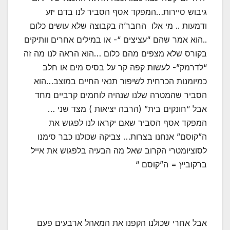
גיבוש סיירות…המפקד אסף הסביר לנו בדם יזע
ודמעות .. מי אלו החבר’ה בקבוצה שלא עושים כלום
..הוא אמר שהם “עציצים “- או במילים אחרים וותיקים
בקורס שלא מצפים מהם כלום …הוא הראה לנו מה זה
“לדרמק”- לעשות קפה קר על בסיס מים או חלב
כמיומנות הכרחית לשיפור תנאי החיים במוצב…הוא
הסביר שהמטרה שלנו שנהיה לוחמים קרביים מחד
אבל “חונקים בית” (הרבה יציאות ) מצד שני …
המפקד אסף הסביר שאם יקראו לנו לפגוש את
ה”קוסם” אנחנו בצרות… צביקה שכולנו כבר סימנו
לסוציומטרי הקרוב שאל מה הבעיה בלפגוש את אייל
ברקוביץ = ה”קוסם “
אבל אחרי שכולנו הקפנו את המאהל ארבעים פעם