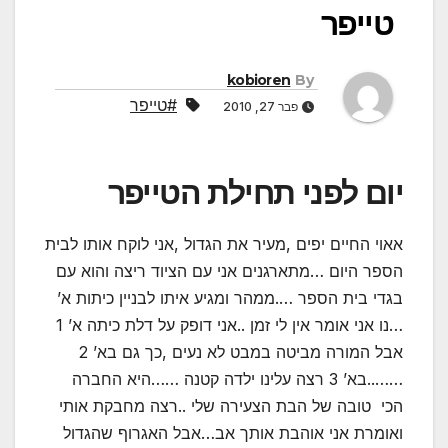
טייפר
kobioren
By
#טייפר
פבר 27, 2010
יום לפני תחילת הטייפר
א
אוי החיים יפים ,מעיר את הגדול ,אני לוקח אותו לבית
הספר היום …מתארגנים אני עם הציוד ריצה והוא עם
בגדי בית הספר ….ממהר ומגיע איתו לבניין כיתות א’
…נו אני אומר אין לי זמן ..אני דופק על דלת כיתה א’ 1
אבל המורה מביטה במבט לא נעים ,כך גם בא’ 2
……..בא’ 3 רצה עלינו ילדה קטנה ……היא החברה
הכי טובה של הבת הצעירה שלי ..רצה מחבקת אותי
ואומרת אני אוהבת אותך אב…אבל האגרוף שהגדול