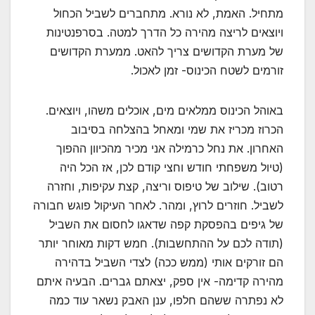
מתחיל. האמת, לא נורא. מתחברים לשביל הכחול
ויוצאים לריצה מהירה כל הדרך למטה. בסרפנטינות
של מערת הקדושים צריך להאט. ממערת הקדושים
זורמים לשטח הכינוס- זמן לאכול.
באוהל הכינוס ממלאים מים, אוכלים משהו, ויוצאים.
הכרוז מכריז את שמי ומאחל בהצלחה בסיבוב
האחרון. את נחל כרמילה אני מכיר מהכיוון ההפוך
(טיול משפחתי חודש וחצי קודם לכן, אז הכל היה
רטוב). שילוב של טיפוס וריצה, קצת עקיפות, וחזרה
לשביל. חוזרים לרוץ, ומהר. לאחר העיקול פוגש חבורה
של גיפים בהפסקת קפה שדאגו לחסום את השביל
(תודה לכם על ההתחשבות). חמש דקות מאוחר יותר
הם זורקים אותי (ממש ככה) לצדי השביל בדהירה
מהירה קדימה- אין ספק, יצאתם גברים. הבעיה איתם
לא נפתרה ששהם חלפו, ענן האבק נשאר עוד כמה