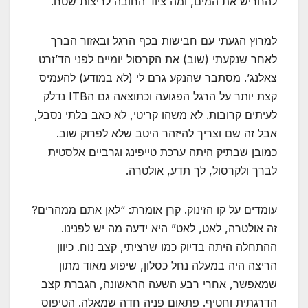
להחריש את המים, ומה ציוד החובה לריצות שטח.
למרוץ הגעתי עם חבישות בכף הרגל ובאזור הברך
לאחר שנקעתי (שוב) את הקרסול יומיים לפני הד’זרט
צאלנג’. מסתבר שהנקע גרם לי (לא במודע) להעמיס
קצת יותר על הרגל הפגועה וכתוצאה גם הITB נדלק
לעיתים קרובות. לא משהו קריטי, לא כאב בלתי נסבל,
אבל זה שם וצריך להיזהר היטב שלא לפרוק שוב.
כמובן שבתיק היתה ערכת טייפינג וגרביים אלסטית
לברך ולקרסול, לך תדע, אולטרה.
עומדים על קו הזינוק. קרן אומרת: “לאן אתם ממהרים?
זה אולטרה, לאט, לאט” היא ידעה מה יש לפנינו.
ההתחלה היתה בדיוק כמו שרציתי, קצב נוח. כיוון
הריצה היה במעלה נחל כסלון, שיפוע מאוד מתון
שמאפשר, אחרי רבע השעה הראשונה, הגברת קצב
הדרגתית וחטיף. פתאום פניה חדה שמאלה. הטיפוס