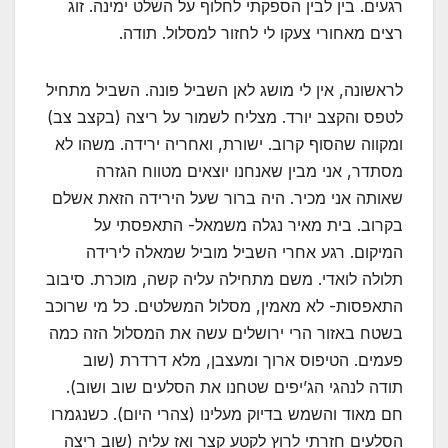
רגעים. בין לבין הספקתי לחלוף על השלט ימינה. זוג
רצים מאחורי צעקו לי לחזור למסלול. תודה.
לראשונה, אין לי מושג לאן השביל פונה. השביל מתחיל
לטפס והקצב יורד. מצליח לשמור על ריצה (בקצב צב)
ומקווה שהסוף קרוב. ישורת, ואחריה ירידה. משהו לא
מסתדר, אני מבין שאנחנו יוצאים מטווח הגזרה
שאותה אני מכיר. היה ברור שעל הירידה הזאת אשלם
בקרוב. בית מאיר נגלה משמאל- התאפסתי על
המיקום. רגע אחרי השביל מוביל שמאלה לירידה
תלולה לואדי. משם מתחילה עליה קשה, מוכרת. סיבוב
התאפסות- לא מאמין, מסלול המשלטים. כל מי שרוכב
בשטח באזור הרי ירושלים עשה את המסלול הזה כמה
פעמים. הטיפוס ארוך ומעצבן, מלא דרדרת (שוב
תודה לנהגי הג’יפים שטחנו את הסלעים שוב ושוב).
חם מאוד והשמש בדיוק מעלינו (צהרי היום). כשנגמרו
הסלעים חזרתי לרוץ לקטע קצר ואז עליה (שוב ריצה