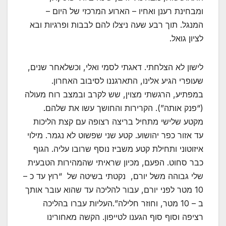
ומבחינת רענן ואחיו – הארוע המרכזי של היום –
המנגל. תוך רבע שעה ניצלו להם לבבות ופרגיות ובא
לציון גואל.
לישון לא הצלחתי. דאגתי לסמי ואלי, וכשלאחר שנים,
שעופרי הגיע אלינו, התארגננו לסיבוב האחרון.
במפתיע, הרגשתי מצוין, שש לקרב ובמצב רוח מעולה
(“פנק אותה”). הקרירות והחושך עשו את שלהם.
מקטע שלישי מתחיל בריצה רצופה עם קצת הליכות
עד אזור כפר יהושוע. קטע שני שפשוט לא נגמר. מילוי
איזוטוני ותחילת קטע משביז נוסף שרובו עליה. הגוף
כבר סחוט. הפעם, מכיון שראיתי שהמהירות הטבעית
שלי גבוהה משל יורם, נקטתי בשיטה של “רוץ עד כ –
10 מטר לפני יורם, עבור להליכה עד שהוא עובר אותך
ב – 10 מטר, וחוזר חלילה”.העליות עברו בהליכה
רציפה וסוף סוף הגענו לטייפון. הקשה מאחורינו