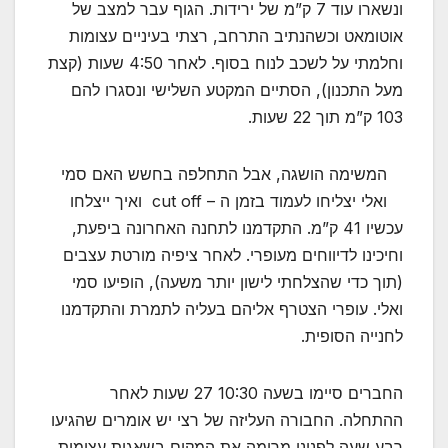
ונשארו עוד 7 ק”מ של ירידות. הגוף עבר למצב של
אוטומאט וכשהנתיב התרחב, רצתי בעיניים עצומות
וחלמתי על לשכב לנוח בסוף. לאחר 4:50 שעות (קצת
מעל התכנון), הסתיים המקטע השלישי ונסגרו להם
103 ק”מ תוך 22 שעות.
המשימה הושגה, אבל התחלפה בחשש האם סמי
ואלי יצליחו לעמוד בזמן ה – cut off ואיך ייצלחו
עכשיו 41 ק”מ. התקדמנו לתחנה האחרונה ביפעת,
וחיכינו לדיווחים מעופרי. לאחר ציפיה מורטת עצבים
(תוך כדי שהצלחתי לישון יותר משעה), הופיעו סמי
ואלי. עופרי הצטרף אליהם בעליה לתמרת והתקדמנו
לחנייה הסופית.
החברים סיימו בשעה 10:30 27 שעות לאחר
ההתחלה. החבורה העליזה של רצי יש אומרים שהגיעו
רבע שעה לפנינו מרימה את המקום בשאגות עצומות,