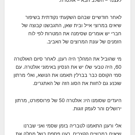
לעצמי – השלב הבא – אולטרה.
לאחר חודשיים שבהם השקעתי נקודתית בשיפור
שיאים במרוצי אייל ובית שאן, התגבשנו קבוצה של
חברי יש אומרים שסימנה את המטרות לפי לוח
הזמנים של עונת המרוצים של האביב.
מי שהוביל את המהלך היה רענן. לאחר סיום האולטרה
60, היה טבעי שלו יש את הנסיון באימוני אולטרה. עם
סמי הקוסם כבר בברלין תאמנו את הנושא, ואלי מרתון
שוכנע גם לחוות את הסוג הזה של האתגרים.
היעדים שסומנו היו: אולטרה 50 של פרוספורט, מרתון
ירושלים והר לעמק זוגות.
אלי ורענן התאמנו לטבריה בזמן שסמי ואני שברנו
שיאים במרוצים הקצרים. רענן פספס בשל מחלה את