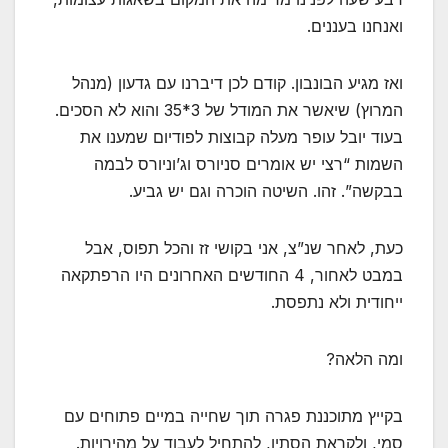
ואנחנו בעננים.
ואז מגיע הבונבון. קודם לכן דיברנו עם גדעון (מנהל
המרוץ) שיאשר את המודל של 3*35 והוא לא הסכים.
בעוד יובל עופר מעלה קבוצות לפודיום שמענו את
השמות “רצי יש אומרים סניורס וג’וניורס לבמה
בבקשה”. זהו. השיטה הוכרה וגם יש גביע.
כעת, לאחר שנ”צ, אני בקושי זז והכל תפוס, אבל
במבט לאחור, 4 החודשים האחרונים היו הרפתקאה
ייחודית ולא נתפסת.
ומה הלאה?
בקייץ מתוכננת פגרה תוך שחייה במיים פתוחים עם
סמי, ולקראת הסתיו, להתחיל לעבוד על מהירויות.