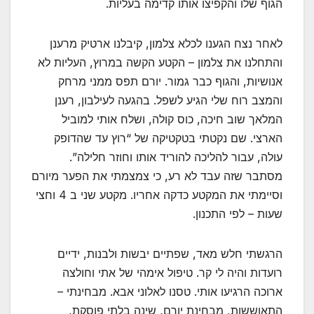
הגוף שלו והקפיצו אותו קדימה בעליות.
לאחר נצח הגענו לכלא צלמון, קיבלנו ארטיק מרענן
והתחלנו את צלמון – הקטע הקשה במרוץ, העליות לא
אנושיות, והגוף כבר גמור. יורם תפס ממני מרחק
והמצב רוח שלי הגיע לשפל. בהגעה לעילבון, רענן
המלאך שוב חיכה, כוס קולה, ושלח אותי למוביל
הארצי. שם נקטתי בטקטיקה של “רוץ עד שהדופק
עולה, עבור להליכה להוריד אותו וחוזר חלילה”.
מסתבר שזה עבד לא רע, כי צמצמתי את הפער מיורם
וסיימתי את המקטע כדקה אחריו. מקטע שני ב 4 וחצי
שעות – לפי התכנון.
הרגשתי חלש מאד, שפתיים יבשות ולבנות, ידיים
רועדות והיה לי קר. טיפול אימהי של אתי וחולצה
ארוכה הרגיעו אותי. טסנו לאלוני אבא. מבחינתי –
התאוששות, מבחינת יורם, שינה בלתי פוסקת,