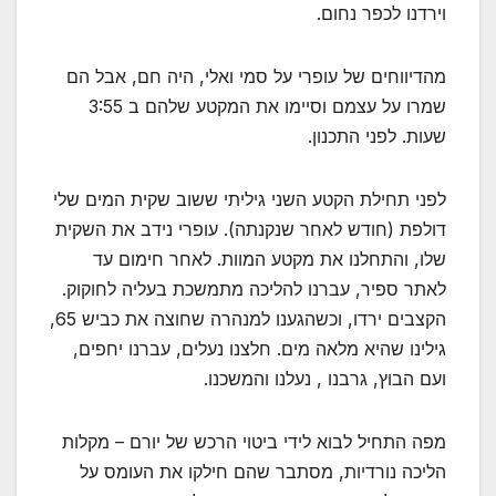
וירדנו לכפר נחום.
מהדיווחים של עופרי על סמי ואלי, היה חם, אבל הם
שמרו על עצמם וסיימו את המקטע שלהם ב 3:55
שעות. לפני התכנון.
לפני תחילת הקטע השני גיליתי ששוב שקית המים שלי
דולפת (חודש לאחר שנקנתה). עופרי נידב את השקית
שלו, והתחלנו את מקטע המוות. לאחר חימום עד
לאתר ספיר, עברנו להליכה מתמשכת בעליה לחוקוק.
הקצבים ירדו, וכשהגענו למנהרה שחוצה את כביש 65,
גילינו שהיא מלאה מים. חלצנו נעלים, עברנו יחפים,
ועם הבוץ, גרבנו , נעלנו והמשכנו.
מפה התחיל לבוא לידי ביטוי הרכש של יורם – מקלות
הליכה נורדיות, מסתבר שהם חילקו את העומס על