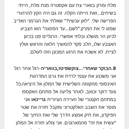
מלח ומרק בווארי צח עם אקסטרה מנת מלח, הייתי
בשיחים…זאת הייתה הקלה. זה גם היה הקץ להרהורי
הפרישה שלי. “לאן עכשיו?” שאלתי את הגרמני האדיב
שמזג לי את המרק.”לשם…עד הפסגה” הוא הצביע
לכיוון הר מושלג ובלתי אפשרי. הרגליים פנו בכיוון
האצבע שלו, הלב פקד להמשיך הלאה והראש אולץ
לציית. לא אשכח את הרגע המכונן הזה לעולם.
8.הבוקר שאחרי…צוקשפיטז,בוואריה
-רגל אחר רגל
אני משכנע את עצמי לרדת את גרם המדרגות
האינסופי מהקומה השלישית של המלון אל היציאה.כל
צעד דוקר וכואב. לאחר צליעה אל מתחם האקספו
במתחם הקנטרי של העיירה הציורית
גריינאו
אני
מוסר את השבב האלקטרוני ומקבל חזרה את שטר
הפיקדון, את תיק אמצע הדרך שלי ואת החיוך של
“עשית את זה” מהמארגנים. אני צולע חזרה אל המלון