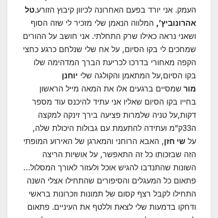
העמק. אני יורד בפעם האחרונה לכיוון קיבוץ הזורע.
טל
אהרונוביץ’,
המלווה הנאמן שלי מזכיר לי שזה הסוף
ושאני נראה כאילו שרק התחלתי. אני חושב על ההורים
שמחכים לי בקו הסיום, על אח שלי שנלחם כרגע כחצי
הקפה מאחורי בדרכו לכריעת הברך המדהימה שלו
בקו הסיום,על המתאמן והקולגה שלי
יוחנן
מור
שמסיים ברגעים אלו את המאה מייל הראשון
בחייו בקו הסיום שאליו אני עתיד להיכנס עוד מספר
דקות,על טניה שלמרות פציעה בירך זינקה למקצה
ה33ק”מ ועתידה להתעמת עם גבולות היכולת שלה,
על
שי חזן
, האבא הרוחני והמארגן של האירוע המופתי
הזה שבזכותו כל זה התאפשר, על אושיות הריצה
השונות שהתנדבו להגיש אוכל ולעזור לאורך המסלול…
פתאום כל המעגלים והסיפורים שהתחילו אצלי השנה
התחילו לקבל רצף קסום של תמונות וזכרונות בראשי
ודחקו בדמעות שלי לצאת וללטף את העיניים. פתאום