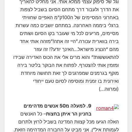
וגל של סיפוק עצמי ממלא אותי. אני מחליט להאריך
את הדרך ולעבור דרך מתחם הסיום בשביל לצפות
באחרוני המסיימים של ה100ק”מ האפיים שחוויתי
ברגלי ביממה האחרונה. במתחם יושבים כמה עשרות
מסיימים, מריעים לכל מי שעובר בקו הסיום ושותים
בירה בווארית עכורה.”היי זה אתה!”מזהה אותי אחד
מהם “הנציג מישראל…האינך יודע?! זה עוזר
להתאוששות!” והוא מרים אלי את הכוס האדירה שבידו
ומזמין אותי להצטרף. לפתוח את הבוקר בליטר בירה
מוקף בגרמנים שמפרגנים לך זאת תחושה מיוחדת
ואירונית בו זמנית ומוסיפה לסיום טעם ייחודי
(ומרווה…)
9. למעלה מ50 אנשים מדהימים
בחניון הר איתן בחצות
– כל האנשים
האלה הגיעו מכל קצוות המדינה בשביל לרוץ ולתרום
לעמותת איל”ן. אני מביט על החבורה המדהימה הזאת.