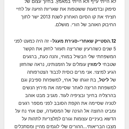
לא הייתי עייף ולא הייתי במאמץ. בחיוך עצום של
סיפוק ובדמעות ששוטפות את שאריות הזיעה על לחיי
חציתי את קו הסיום האחרון לשנת 2013 ישר לתוך
החיבוק האוהב של הורי. מושלם.
12.הסטייק שאחרי-סגירת מעגל
– זה היה כמעט לפני
5 שנים כשהרעיון שהריצה תעזור לחזק את הקשר
המשפחתי שלי הבשיל במוחי, והנה כעת, ברגעים
שטבחי
לימוזין
עומלים על הזמנותינו, נראה שהחזון
הגיע למיצוי. אני מרים כוסית לכבוד הצטרפותה
של
ליטל
, בת זוגתו של אחי, למשפחת ספיבק וגם
למשפחת הריצה לאחר שסיימה את מירוץ הנשים
בהרצליה בחיוך ובציפיה לעוד. מגניב מבט אוהב
לטניה שסיימה את הקפת הסובב לפני מספר רגעים
ומביט החוצה אל הגינה של המסעדה, שם אחי נח על
הדשא בעיניים עצומות וגורם למלצריות לתהות על
מצבו הבריאותי…ההורים שלי לוגמים מהיין ומסתכלים