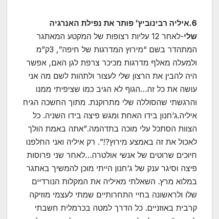
6.איליה רבינוביץ’ פותר את נפילת האנרגיה
שלי
-לאחר 12 עליות רצופות של המקטע המאתגר
המתהדר בשם “מירוץ המדרגות של חיפה”, 3ק”מ
ולמעלה מאלף מדרגות מכיכר צרפת לגן האם, אפשר
היה להבין את הרצון שלי לעצור ולתהות לשם מה אני
עושה את כל זה…הגוף לא הגיב כמו שציפיתי ממנו
והרגשתי שהסוללה שלי מתרוקנת. מתוך החשכה הגיח
איליה.ג’חנון בידו האחת ומגש פיצה בידו השניה. כל
הצוות הסתכל עלי מוכה בתדהמה.”אתה באמת הולך
לאכול את זה באמצע מירוץ?!”. רק איליה ואני החלפנו
חיוכים שרוטים של אנשי אולטרה…לאחר שני פרוסות
פיצה וסיגר ענק של ג’חנון הייתי מוכן להמשיך באתגר
במלוא מרץ. השאלתי מאיליה את המקלות הנורדיים
שלו ולראשונה בחיי התחרותיים שמתי לעצמי מוזיקה
קרבית באוזניים. כל הדרך למטה בכרמלית חשבתי