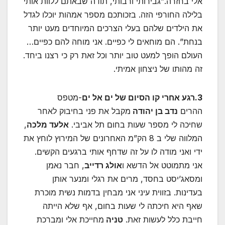
אלי בחזרה.”גבירותי ורבותי, תודה שבאתם ללוות אותי
בלילה החורפי הזה. בזכותכם מספר אמהות יוכלו לגדל
את הילדים שלהם בעלי הצרכים המיוחדים מעט יותר
בנחת”. הם מוחאים לי כפיים. אני מוחה להם כפיים…
העולם הופך למעט טוב יותר וכל זאת רק כי רצנו ביחד.
זה מהותו של ניצחון אמיתי.
3.רגע אחרי קו הסיום של ים אל ים
-מטפס
ההרים
נדב בן יהודה
מקבל את פני בחיבוק לאחר
שחיכה לי מספר שעות בחום תל אביבי.
אלעד מלכה
,
המלווה שלי ב 8 הק”מ האחרונים של המירוץ לוחץ את
ידי ואני מודה לו על זה שדחף אותי ברגעים הקשים.
אני מתמוטט אל הדשא ו
אולג רדייב
, חבר נאמן
ומסאג’יסט בחסד, מרים את רגלי ומנער אותן
בעדינות. בזווית עיני אני מבחין בדמות נשית מוכרת
שאף היא חיכתה לי שעות בחום, אף שלא הייתה
חייבת כלל לעשות זאת.
טניה
מחייכת אלי ומברכת