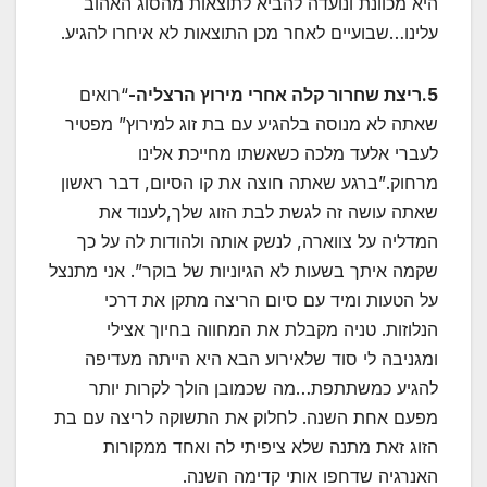
היא מכוונת ונועדה להביא לתוצאות מהסוג האהוב
עלינו…שבועיים לאחר מכן התוצאות לא איחרו להגיע.
5.ריצת שחרור קלה אחרי מירוץ הרצליה-
“רואים
שאתה לא מנוסה בלהגיע עם בת זוג למירוץ” מפטיר
לעברי אלעד מלכה כשאשתו מחייכת אלינו
מרחוק.”ברגע שאתה חוצה את קו הסיום, דבר ראשון
שאתה עושה זה לגשת לבת הזוג שלך,לענוד את
המדליה על צווארה, לנשק אותה ולהודות לה על כך
שקמה איתך בשעות לא הגיוניות של בוקר”. אני מתנצל
על הטעות ומיד עם סיום הריצה מתקן את דרכי
הנלוזות. טניה מקבלת את המחווה בחיוך אצילי
ומגניבה לי סוד שלאירוע הבא היא הייתה מעדיפה
להגיע כמשתתפת…מה שכמובן הולך לקרות יותר
מפעם אחת השנה. לחלוק את התשוקה לריצה עם בת
הזוג זאת מתנה שלא ציפיתי לה ואחד ממקורות
האנרגיה שדחפו אותי קדימה השנה.