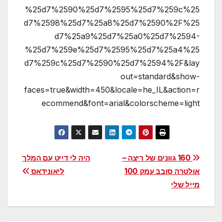
%25d7%2590%25d7%2595%25d7%259c%25
d7%2598%25d7%25a8%25d7%2590%2F%25
d7%25a9%25d7%25a0%25d7%2594-
%25d7%259e%25d7%2595%25d7%25a4%25
d7%259c%25d7%2590%25d7%2594%2F&lay
out=standard&show-
faces=true&width=450&locale=he_IL&action=r
ecommend&font=arial&colorscheme=light
ניווט
160 גוונים של ריצה –
היה לי דייט עם המלך
אולטרה סובב עמק 100
ליאונידאס
מייל שלי