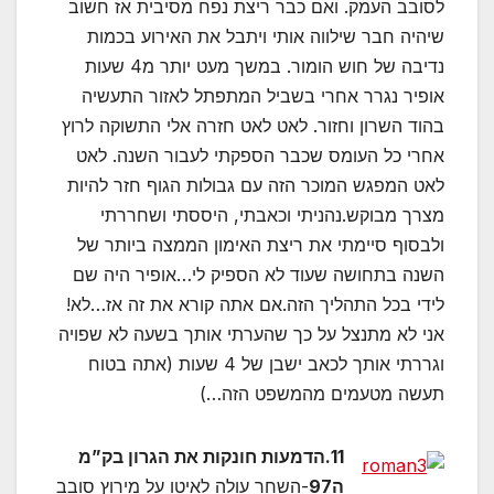
לסובב העמק. ואם כבר ריצת נפח מסיבית אז חשוב
שיהיה חבר שילווה אותי ויתבל את האירוע בכמות
נדיבה של חוש הומור. במשך מעט יותר מ4 שעות
אופיר נגרר אחרי בשביל המתפתל לאזור התעשיה
בהוד השרון וחזור. לאט לאט חזרה אלי התשוקה לרוץ
אחרי כל העומס שכבר הספקתי לעבור השנה. לאט
לאט המפגש המוכר הזה עם גבולות הגוף חזר להיות
מצרך מבוקש.נהניתי וכאבתי, היססתי ושחררתי
ולבסוף סיימתי את ריצת האימון הממצה ביותר של
השנה בתחושה שעוד לא הספיק לי…אופיר היה שם
לידי בכל התהליך הזה.אם אתה קורא את זה אז…לא!
אני לא מתנצל על כך שהערתי אותך בשעה לא שפויה
וגררתי אותך לכאב ישבן של 4 שעות (אתה בטוח
תעשה מטעמים מהמשפט הזה…)
11.הדמעות חונקות את הגרון בק”מ
ה97
-השחר עולה לאיטו על מירוץ סובב