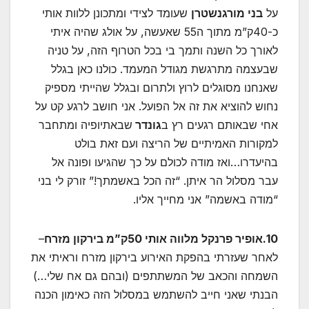
על
בני מורגנשטרן
שעומד לצידי ומתכונן ללוות אותי
כ-40ק”מ מתוך ה55 שאעשה, על אולג שהיה איתי
לאורך כל השנה ותמך בי בכל הטרוף הזה, על טניה
שבעצמה מתרגשת מגודל המעמד. כולנו כאן בגלל
שאנחנו מסוגלים לרוץ ולתרום ובגלל שהייתי מספיק
נחוש להוציא את זה אל הפועל. אני חושב לרגע קט על
אחי שבאותם רגעים רץ ב
גונדר
שבאתיופיה ומתחבר
למקורות האמיתיים של הריצה ועם זאת בולט
בהיעדרו…ואז מודה לכולם על כך שהגיעו ופונה אל
עבר מסלול הר איתן. “זה הכל באשמתך!” זורק לי בני
“מודה באשמה” אני מחייך אליו.
10.אופיר פרנקל מלווה אותי 50ק”מ בירקון מזרח
–
לאחר שעזרתי בהפקת האירוע בירקון מזרח וראיתי את
השמחה והכאב של המשתתפים (ובהם גם אח שלי…)
הבנתי שאני חייב להשתמש במסלול הזה כאימון הכנה