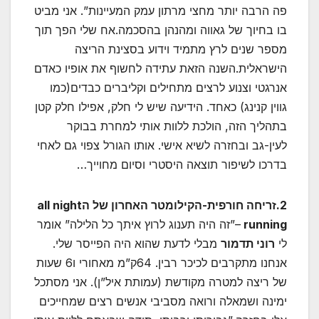
פה הרבה יותר מחצי מרתון עמק המעיינות”. אני מביט
בו בחיוך של גאווה ומהנהן בהסכמה.אח שלי הפך תוך
מספר שנים לרץ מתמיד וידוע בסצינת הריצה
הישראלית.השנה הזאת עתידה לחשוף את אופיו כאדם
אנרגטי וצנוע לרצים מתחילים וקליברים כבדים(כמו
גווין קנינג) כאחד. הידיעה שיש לי חלק, אפילו חלק קטן
בתהליך הזה, הולכת ללוות אותי למחרת בבוקר
לעין-גב ובחזרה לשיא אישי. אותו הגורל צפוי גם לאחי
בדרכו לשיפור תוצאה היסטרי וסיום מחוייך…
2.זריחה חורפית-הקילומטר האחרון של ה
all night
running
–”זה היה תענוג לרוץ איתך כל הלילה” אומר
לי
רוני תדמור
מבלי לדעת שהוא היה הפייסר שלי.
אנחנו מתקרבים לכיכר רבין. 64ק”מ מאחורי ו6 שעות
של ריצה למטרה מקודשת (עמותת איל”ן). אני מסתכל
ימינה ושמאלה ורואה מסביבי אנשים רצים שמחייכים