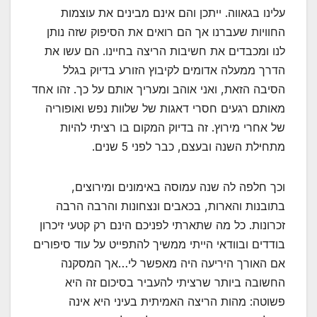
עלינו בגאווה. ייתכן והם אינם מבינים את עוצמות
החוויות שעברנו אך הם רואים את הסיפוק שזה נותן
לנו ומכבדים את חשיבות הריצה בחיינו. הם עשו את
הדרך ממעלה אדומים לקיבוץ הזורע בדיוק בגלל
הסיבה הזאת, ואני אוהב ומעריך אותם על כך. זהו אחד
מאותם רגעים חסרי דאגות של שלוות נפש ואופוריה
של אחרי מירוץ. זה בדיוק המקום בו רציתי להיות
מתחילת השנה ובעצם, כבר לפני 5 שנים.
וכך חלפה לה שנה עמוסה באימונים ומירוצים,
בתובנות והארות, בכאבים ונצחונות והרבה הרבה
זכרונות. כל מה שתארתי לפניכם הינם רק קטעי זיכרון
בודדים ובוודאי הייתי ממשיך להתפייט על עוד סיפורים
אם האורך היריעה היה מאפשר לי…אך המסקנה
החשובה ביותר שרציתי להעביר בסיכום זה היא
פשוטה: מהות הריצה האמיתית בעיני היא אינה