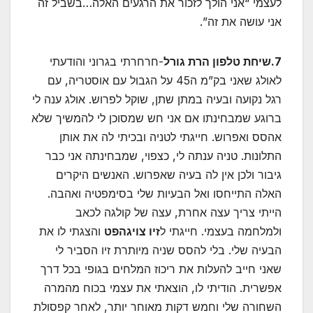
לעצמי “אני הולך לזכור את הרגעים האלה…בשביל זה
אני עושה את זה”.
7.שיחת טלפון הרת גורל
-חרחרתי בגרוני והודעתי
לאולג שאני בק”מ ה45 על הגבול עם אוסטריה, עם
רגל נקועה ובעיה במתן שתן, שוקל לפרוש. אולג ענה לי
ברוגע שמבחינתו אם אני חש שמסוכן לי להמשיך שלא
אהסס ואפרוש. חייגתי לטניה ובכיתי לה את אותן
התלונות. טניה ענתה לי, כצפוי, שמבחינתה אני כבר
גיבור ולכן אין לה בעיה שאפרוש. האנשים היקרים
האלה התייחסו ואל הבעיות שלי בסימפטיה ואהבה.
הייתי צריך עצה אחרת, עצה של קולגה לכאב
ולמלחמה בעצמי. חייגתי ל
זיו צויגהפט
והצגתי לו את
הבעיה שלי. בלי להסס שניה מיותרת זיו הסביר לי
שאני חייב להעלות את ריכוז המלחים בגופי בכל דרך
אפשרית. הודיתי לו, הוצאתי את עצמי בכוח מהמרה
השחורה שלי וחמש דקות מאוחר יותר, לאחר קפסולת