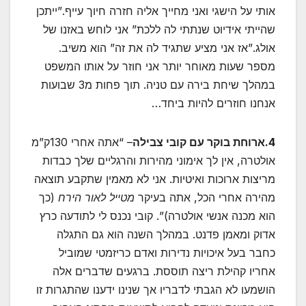
אותי על הישגי ואני מחייך אליה חזרה חיוך עייף.”ייתכן
שהייתי אידיוט שנתתי לה ללכת” אני לוחש באזנו של
אולג.”אז אני מציע שתגיד לה את זה” הוא משיב.
מספר שעות מאוחר יותר אני חוזר על אותו המשפט
במהלך שיחת בירה עם טניה. תוך פחות מ3 שבועות
אנחנו חוזרים להיות ביחד…
4.ארוחת בוקר עם קובי צבילה
– “אתה אחרי 130ק”מ
אולטרה, אין לך אימוני מהירות והרגליים שלך כבדות
מריצות ארוכות ואיטיות. אני לא מאמין שתקבע תוצאה
מהירה אחרי הכל, אתה בעיקר
מטייל לאור הירח
(כך
הוא מכנה אנשי אולטרה)”. קובי נכנס לי לתודעה כרץ
אדוק ומאמן פדנט. במהלך השנה הוא גם התגלה
כחבר בעל איכויות נדירות ואדם כריזמטי שמוביל
אחריו קהילת ריצה תוססת. ברגעים שדברים אלה
הושמעו לא הגבתי לדבריו אך שנינו ידענו שהתגרות זו