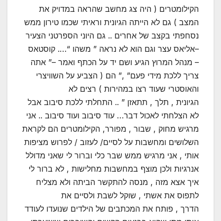
הקילומטרים ( היה צג מחשב שהראה במדויק את
המצב ) גם לא הייתה הגיונית וראיתי שכמו טירון ממש
נסחפתי בקצב של אחרים .. גם היוני הספרטני הצעיר
–אליאס עצר וגם הוא לא נראה ” משהו “…. קוסטאס
– מנהל המרוץ הגיע ושם יד על הכתף ואמר –” אתה
צריך ללכת מידי פעם” ,” הם ( הצביע על השוויצרי
והאוסטרי שעוד רצו במהירות ) רצים לא
הגיונית , תלך , תתאזן ” .. התחלתי ללכת סיבוב אבל
לא הצלחתי לאכול דבר… עוד סיבוב ועוד סיבוב .. אני
מרגיש מחוק , שבור , מפורר, הקילומטרים הם לקראת
השלושים ומחשבות על לסיים/ לעזוב / לפרוש מציפות
אותי , אני מרגיש ממש שבר כלי וברור לי שאני מדולל
אנרגיות ולכן מוצף במחשבות מחלישות , לא ברור לי
איך אצא מזה , מנסה להתקשר הביתה ולא מצליח
לתפוס את אשתי , שוקל לשבת ולסיים את
הדרך , פותח את המכתבים של הילדים שנועדו לעודד