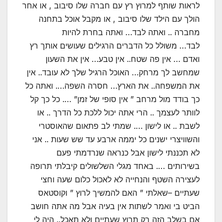
לראות שותף למרוץ רץ עם חברה שלו סיבוב , או אחר
הולך עם הילד שלו סיבוב , או מקבל אוכל בתחנה
מחברה .. ואתה לבד… ואתה בחרת להיות
לבד… משולל כל הדברים הרגילים שעושים אותך רץ
ואדם … אין פה שטח.. אין טבע… אין את השעון
שמחשב לך מרחק… האוכל הרגיל שלך לא עובד.. אין
את המשפחה.. את הארץ… חסרה השפה…. ואתה כל
כך בודד מול מרחב ” אין סופי של זמן” …. כל כך קל
לוותר לעצמך .. הרי אתה יכול ללכת כל הדרך .. או
לשבת .. או לישון …. שמתי לב פתאום שהאוסטרי
והשוויצרי ישנים כל יממה ארבע עד שש שעות .. אני
לא תכננתי לישון אבל כנראה שנרדמתי פעם
בשירותים …. באחד מגלי השלשולים קיבלתי תרופה
לעצירה השטף והנחייה לא לאכול כלום שעה וחצי
שעתיים –שאלתי ” האם להמשיך לרוץ ” וקוסטאס
הביט בי ואמר לשתות אין בעיה אבל מה אתה חושב
אם בשלב הזה רק תרוץ שעתיים ולא תאכל.. היה לי