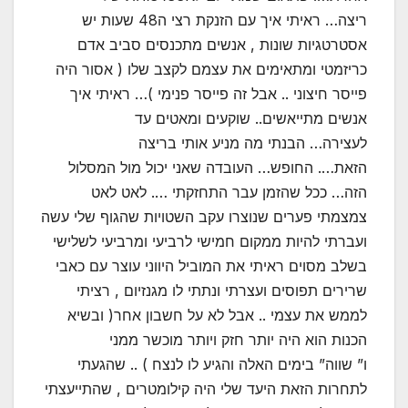
ריצה… ראיתי איך עם הזנקת רצי ה48 שעות יש
אסטרטגיות שונות , אנשים מתכנסים סביב אדם
כריזמטי ומתאימים את עצמם לקצב שלו ( אסור היה
פייסר חיצוני .. אבל זה פייסר פנימי )… ראיתי איך
אנשים מתייאשים.. שוקעים ומאטים עד
לעצירה… הבנתי מה מניע אותי בריצה
הזאת…. החופש… העובדה שאני יכול מול המסלול
הזה… ככל שהזמן עבר התחזקתי …. לאט לאט
צמצמתי פערים שנוצרו עקב השטויות שהגוף שלי עשה
ועברתי להיות ממקום חמישי לרביעי ומרביעי לשלישי
בשלב מסוים ראיתי את המוביל היווני עוצר עם כאבי
שרירים תפוסים ועצרתי ונתתי לו מגנזיום , רציתי
לממש את עצמי .. אבל לא על חשבון אחר( ובשיא
הכנות הוא היה יותר חזק ויותר מוכשר ממני
ו” שווה” בימים האלה והגיע לו לנצח ) .. שהגעתי
לתחרות הזאת היעד שלי היה קילומטרים , שהתייעצתי