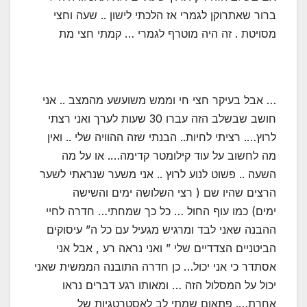
ברור שאתרוקן לגמרי אז הלכתי לישון .. שעה וחצי
מסויטת . זה היה מוטרף לגמרי … קמתי חצי מת
… אבל בעיקר חצי חי וממש משועשע מהמצב .. אני
חושב שבשלב הזה עברו 30 שעות לערך ואני רצתי
לרוץ…. רציתי לחיות.. הבנתי שזה ההוויה שלי .. ואין
מה לחשוב על עוד קילומטר קדימה…. או על מה
השעה .. פשוט לנוע לרוץ .. אני משער שנראתי לשער
הרצים שהיו שם ( רצי השלושה ימים והשישה
ימים) כמו עוף החול … כל כך שמחתי… חדרה לחיי
ההבנה שאני לבד ומרגיש מגעיל עם כל ה” עיסוקים
הביטניים הצדדיים שלי ” ואני נראה רע , אבל אני
אסתדר כי אני יכול… כן חדרה התובנה הממשית שאני
יכול על המסלול הזה … ומאותו רגע דברים נראו
אחרת…. פתאום שמתי לב לאסטרטגיות של