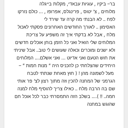
בר– ביקיו , עוגיות עבאדי, מקלות בייגלה
מלוחים , צ‘ יטוס , פרינגלס, אפרופו , … כולם נזרקו
לפח .. לא הבנתי מה קרה עד שירד לי
האסימון .. לאורך החודשים האחרונים פסקתי לאכול
מלח , אבל לא בדקתי איך זה משפיע על צריכת
המלוחים שלי הואיל ואני כל הזמן בוחן אוכלים חדשים
ולא ישנים ומוכרים וכאלה שעושים לי טוב.. אבל שיניתי
את חוש הטעם ואני אדיוט … ואני אשלם…. המלוחים
היחידים שהצלחתי כן להכניס היה ” מנות חמות ” –
מעל לשמונה מהן ! ( חוץ מאחת שנתתי לטבח
הגרמני של המחנה להכין וזה מתוך רצון לצ‘ פר אותי
שם בה הרבה מלח .. כאילו צריך להוסיף מלח למנה
חמה.. !! )…. בשלב הזה התמסרתי כבר לכל אוכל חם
שהוגש במחנה