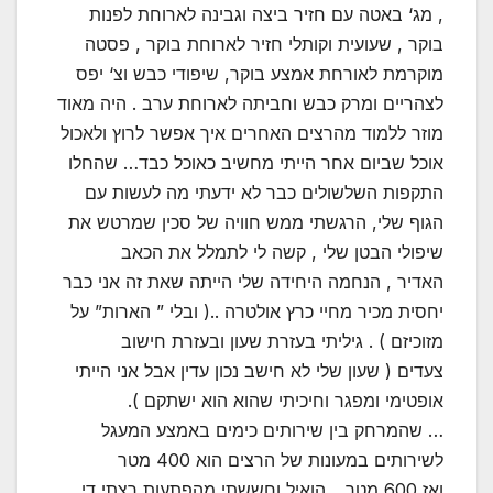
, מג‘ באטה עם חזיר ביצה וגבינה לארוחת לפנות
בוקר , שעועית וקותלי חזיר לארוחת בוקר , פסטה
מוקרמת לאורחת אמצע בוקר, שיפודי כבש וצ‘ יפס
לצהריים ומרק כבש וחביתה לארוחת ערב . היה מאוד
מוזר ללמוד מהרצים האחרים איך אפשר לרוץ ולאכול
אוכל שביום אחר הייתי מחשיב כאוכל כבד… שהחלו
התקפות השלשולים כבר לא ידעתי מה לעשות עם
הגוף שלי, הרגשתי ממש חוויה של סכין שמרטש את
שיפולי הבטן שלי , קשה לי לתמלל את הכאב
האדיר , הנחמה היחידה שלי הייתה שאת זה אני כבר
יחסית מכיר מחיי כרץ אולטרה ..( ובלי ” הארות” על
מזוכיזם ) . גיליתי בעזרת שעון ובעזרת חישוב
צעדים ( שעון שלי לא חישב נכון עדין אבל אני הייתי
אופטימי ומפגר וחיכיתי שהוא הוא ישתקם ).
… שהמרחק בין שירותים כימים באמצע המעגל
לשירותים במעונות של הרצים הוא 400 מטר
ואז 600 מטר .. הואיל וחששתי מהפתעות רצתי די