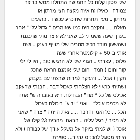
שלי פסקו קלות כל החמישה התחלנו ממש בריצה
צמודה , כאילו זה איזה מקצה חצי מרתון או
מרתון .. מעין תחרות שתוכרע עכשיו .. ברגעים
האלה… .. והקצב היה כמו שאומרים ” גדול עלי ” אחרי
בערך שעה ששמתי לב שאני לא עוצר מתי שתכננתי
ושהשעון מודד הקילומטרים שלי מזייף בענק .. ושם
אותי ב-50 + קילומטר אחרי שעה
פלוס , עצרתי .. הגוף שלי לא הרגיש טוב , היו לי גלי
קור וחום ( המד– חום שלי אומנם הראה שהכל
תקין ) אבל … והעיקר למרות שרצתי עם בקבוק
ושתיתי כראוי לא הצלחתי לאכול דבר . הבנתי שהעקב
אכילס של כל ” מוד” הבחילות היא בעובדה ש” אתה
לא מכניס אוכל” .. ואני ” ידוע” ביכולת לאכול
הכל … כל הזמן והרבה ….. זאת הייתה ” צרה ” שאני
לא מכיר / רגיל עליה .. הבאתי מהבית 23 קילו של
אוכל ( ושילמתי ביוקר על משקל עודף של כבודה ) ולא
הייתי מסוגל להכניס גרגיר… ספירת