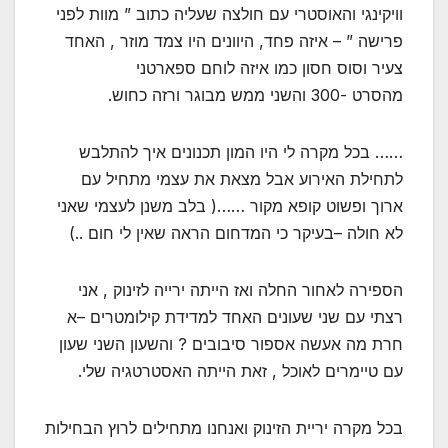
וויקינגי והאוסטרי עם חולצה שעליה כתוב ” מוות לפני
פרישה ” – איזה פחד, היוונים היו צמד מוזר , האחד
צעיר וסוס חסון כמו איזה לוחם ספארטני
מהסרט -300 והשני ממש מבוגר ורזה כחוש.
…… בכל מקרה לי היו המון תכנונים איך להתלבש
לתחילת האירוע אבל מצאת את עצמי מתחיל עם
ארוך ופשוט קופא מקור ……( בלב משנן לעצמי שאני
לא חולה –בעיקר כי המדחום הראה שאין לי חום ..)
הספירה לאחור החלה ואז הייתה ירייה לזינוק , אני
רצתי עם שני שעונים האחד למדידת קילומטרים –א
חרת מה אעשה אספור סיבובים ? והשעון השני שעון
עם טיימרים לאוכל , זאת הייתה האסטרטגיה שלי.
בכל מקרה יריית הזינוק ואנחנו מתחילים לרוץ הבחילות