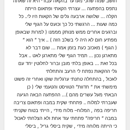
חושב שמה שהכי מערער בהקאה עבורי היא זה שאתה
נתפס בהפתעה … עצרתי הקאתי ופתאום הייתה
הקלה … שלושה ארבעה גלים של הקאות היו לי.. כל
כמה שעות … הרגשתי כל כך וכועס על הגוף שלי
וברגעים אחרים ממש מנותק מממנו ( למרות שבאופן
מפתיע חום לא היה לי בשלב הזה ) .. איך ” הוא ”
( הגוף ) מאכזב כעת בזמן אמת … שום דבר לא
מתארגן נכון … תמיד הגוף שלי מתארגן לאט .. אבל
בכל זאת … באופן בלתי מובן וברור לחלוטין יחד עם
גלי ההקאות נפתח לי הרעב והתחלתי
לאכול , בהתחלה טחנתי ערגליות שוקו ואחרי זה פשוט
מימשתי את ” חדוות” הטוויסט והטעמי שלי ( כן
הבאתי מעל עשרים מהם )… ההפתעה הבאה הגיעה
שעברתי למלוח .. פתחתי שקית במבה ופתאום צריבה
חריפה בפה , המלוח– מלוח מידי , הייתי בטוח שקניתי
במבה ” חריפה” פתחתי עוד אחת ולא הצלחתי לאכול
כי הייתה מלוחה מידי , שקית ביסלי גריל , ביסלי