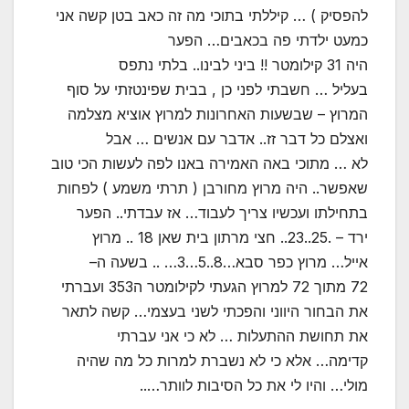
להפסיק ) … קיללתי בתוכי מה זה כאב בטן קשה אני
כמעט ילדתי פה בכאבים… הפער
היה 31 קילומטר !! ביני לבינו.. בלתי נתפס
בעליל … חשבתי לפני כן , בבית שפינטזתי על סוף
המרוץ – שבשעות האחרונות למרוץ אוציא מצלמה
ואצלם כל דבר זז.. אדבר עם אנשים … אבל
לא … מתוכי באה האמירה באנו לפה לעשות הכי טוב
שאפשר.. היה מרוץ מחורבן ( תרתי משמע ) לפחות
בתחילתו ועכשיו צריך לעבוד… אז עבדתי.. הפער
ירד – .25..23.. חצי מרתון בית שאן 18 .. מרוץ
אייל… מרוץ כפר סבא…8..5…3… .. בשעה ה–
72 מתוך 72 למרוץ הגעתי לקילומטר ה353 ועברתי
את הבחור היווני והפכתי לשני בעצמי… קשה לתאר
את תחושת ההתעלות … לא כי אני עברתי
קדימה… אלא כי לא נשברת למרות כל מה שהיה
מולי… והיו לי את כל הסיבות לוותר…..