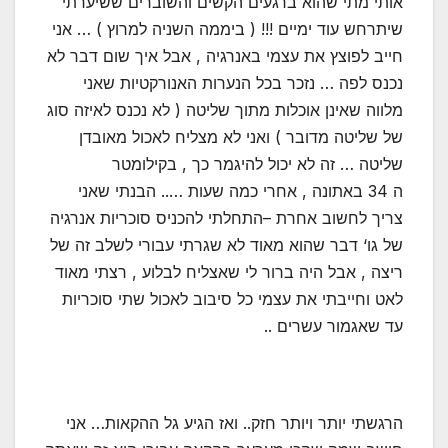
אותי מתי שהוא ברגעים הקשים והשוברים ששיערתי
שיתרחש עוד ימיים !!! ( ביממה השניה למרוץ ) … אני
חייב לפוצץ את עצמי באנרגיה , אבל איך שום דבר לא
נכנס לפה … נזכר בכל הנערות האנורקטיות שאני
מלווה שאינן אוכלות מתוך שליטה ( לא נכנס לאיזה סוג
של שליטה מדובר ) ואני לא מצליח לאכול מאובדן
שליטה … זה לא יכול להיגמר כך , בקילומטר
ה 34 באתונה , אחרי כמה שעות ….. הבנתי שאני
צריך לחשוב אחרת –התחלתי להכניס סוכריות אנרגיה
של גו‘ דבר שהוא מאוד לא שגרתי עבורי לשלב זה של
ריצה , אבל היה ברור לי שאצליח לבלוע , רצתי מאוד
לאט וחייבתי את עצמי כל סיבוב לאכול שתי סוכריות
עד שאגמור עשרים ..
הרגשתי יותר ויותר חזק.. ואז הגיע גל ההקאות… אני