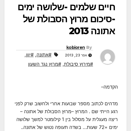
חיים שלמים -שלושה ימים
-סיכום מרוץ הסבולת של
אתונה 2013
kobioren
By
#אתונה
,
#יוון
,
אפר 23, 2013
#מירוץ סיבולת
,
#מרוץ נגד השעון
הקדמה–
מדהים לכתוב מספר שבועות אחרי ולחשוב שרק לפני
רגע הייתי שם . המרוץ –מרוץ הסבולת של אתונה –
ריצה מעגלית על מסלול בין 1 קילומטר למשך שלושה
ימים =72 שעות… בשדה תעופה נטוש של אתונה..