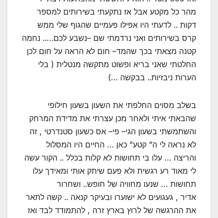
מהר כל מקטע אבל אז נתקעתי בשירותים למספר
דקות .. לדעתי היו אפילו פעמיים שהגוף שלי ממש
קרס בשירותים ואני נרדמתי שם –נשבע לכם….. נחמה
קטנה מצאתי בכך שהמד– חום לא הראה על חום לכן
החלטתי שאני בריא ופשוט מתקשה מנטלית ( בלי
הערות ניבזיות.. בבקשה …)
בשלב מסוים החלפתי את השעון בשעון חילופי
שהבאתי איתי ולאחר מכן עצרתי את מדידת המרחק
והשתמשתי בשעון הגי– פי– אס כשעון סטנדרטי , זה
לא נראה לי ה” קטע” כאן … החיים היו המסלול
והריצה … עלו בי תחושות לא קלות בכלל .. הקור עשה
לי מאוד רע רגשית ולא פעם שיתק אותי ומאידך עלו
תחושות … שנעו מחוויה של חופש.. ושחרור
אדיר , געגועים לא ישוערו ובעיקר קנאה .. קשה לתאר
את ההרגשה של לרוץ בארץ זרה , להתמודד לבד ואז