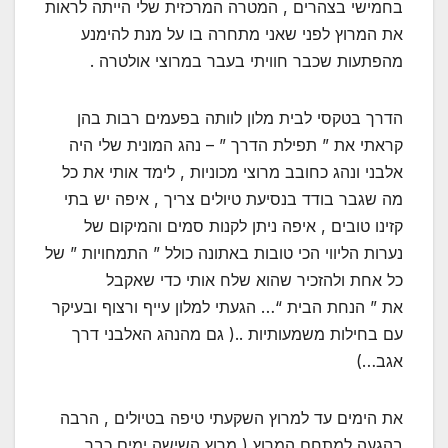
בחמישי בצהרים , המטרה המרכזית שלי הייתה לראות
את המרוץ לפני שאני מתחרה בו על מנת להימנע
מהפתעות שכבר חוויתי בעבר במרוצי אולטרה .
הדרך בטקסי לבית מלון לוותה בפעמים רבות בהן
קראתי את ” תפילת הדרך ” – נהג המונית שלי היה
אלבני ונהג כחובב מרוצי מכוניות , לימד אותי את כל
מה שגבר בודד בנסיעת טיולים צריך , איפה יש בתי
קזינו טובים , איפה ניתן לקנות סמים והמיקום של
נערות הליווי הכי טובות באתונה כולל ” התמחויות ” של
כל אחת ולהזכיר שהוא שלח אותי כדי שאקבל
את ” הנחת הבית “… הגעתי למלון עייף ורצוף ובעיקר
עם בחילות משמעותיות ..( גם מהנהג האלבני דרך
אגב…)
את הימים עד למרוץ השקעתי טיפה בטיולים , הרבה
בהגעה למתחם המרוץ ( מרוץ השישה ימים כבר