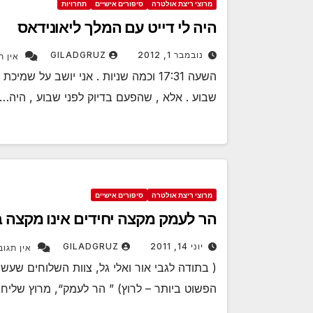
מרוצי ריצת אולטרה
סיפורים אישיים
תחרויות
היה לי דייט עם המלך ליאונידאס
נובמבר 1, 2012
GILADGRUZ
אין ת
שבוע . אלא , שהפעם בדיוק לפני שבוע , היה…
מרוצי ריצת אולטרה
סיפורים אישיים
הר לעמק מקצה יחידים אינו מקצה ב
יוני 14, 2011
GILADGRUZ
אין תגוב
( בתודה לגבי אור ואלי גל, צוות השלוחים שעש
הפשוט ביותר – לרוץ) ” הר לעמק“, מרוץ שליח