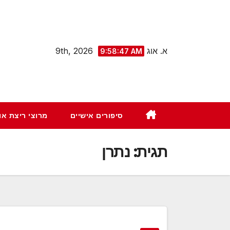
Ski
t
conten
א. אוג 9th, 2026
9:58:48 AM
סיפורים אישיים
מרוצי ריצת א
תגית:
נתרן