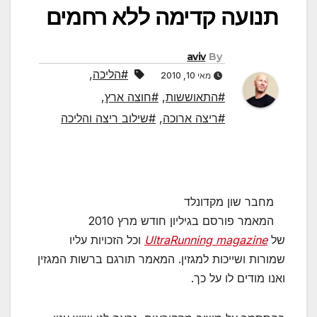
תנועה קדימה ללא רחמים
aviv
By
#הליכה
,
מאי 10, 2010
#התאוששות
,
#חוצה ארץ
,
#ריצה ארוכה
,
#שילוב ריצה והליכה
מחבר שון מקדונלד
המאמר פורסם בגיליון חודש מרץ 2010
של
UltraRunning magazine
וכל הזכויות עליו
שמורות ושייכות למגזין. המאמר תורגם ברשות המגזין
ואנו מודים לו על כך.