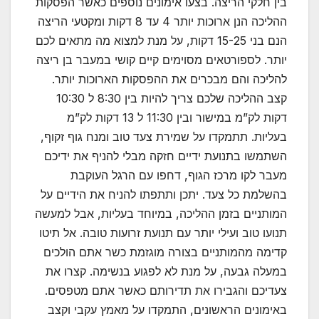
בין חלקי הריצה. בצעו אימונים נוספים כאשר הפסקות
ההליכה הנן ארוכות יותר 4 עד 8 דקות ומקטעי הריצה
הנם בני 15-25 דקות, על מנת למצוא מה מתאים לכם
יותר. לספורטאים מסוימים קיים קושי במעבר בן ריצה
להליכה והם מבכרים את ההפסקות הארוכות יותר.
קצב ההליכה שלכם צריך להיות בין 8:30 ל 10:30
דקות לק”מ במישור ובין 11:30 ל 13 דקות לק”מ
בעליות. תתמקדו על שמירת צעד טוב ומנח גוף זקוף,
השתמשו בתנועת ידיים חזקה מבלי להניף את ידיכם
מעבר לקו מרכז הגוף, דחפו עם הרגל העוקבת
בהשלמת כל צעד. יתכן ותתפתו להניח את הידיים על
המותניים בזמן ההליכה, במיוחד בעליות, אבל למעשה
תנועו טוב ועילי יותר עם תנועת זרועות טובה. אל תיטו
קדימה מהמותניים בצורה מוגזמת כשר אתם הולכים
במעלה גבעה, על מנת לא לפגוע בנשימה. קצרו את
צעדיכם והגבירו את תדירותם כאשר אתם מטפסים.
באימונים הראשונים, התמקדו על מאמץ עקבי וקצב