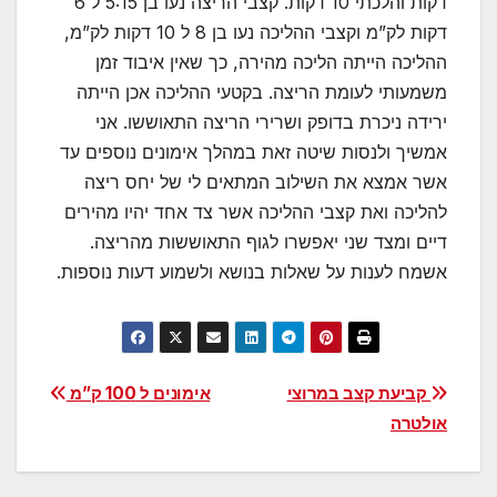
דקות והלכתי 10 דקות. קצבי הריצה נעו בן 5:15 ל 6
דקות לק”מ וקצבי ההליכה נעו בן 8 ל 10 דקות לק”מ,
ההליכה הייתה הליכה מהירה, כך שאין איבוד זמן
משמעותי לעומת הריצה. בקטעי ההליכה אכן הייתה
ירידה ניכרת בדופק ושרירי הריצה התאוששו. אני
אמשיך ולנסות שיטה זאת במהלך אימונים נוספים עד
אשר אמצא את השילוב המתאים לי של יחס ריצה
להליכה ואת קצבי ההליכה אשר צד אחד יהיו מהירים
דיים ומצד שני יאפשרו לגוף התאוששות מהריצה.
אשמח לענות על שאלות בנושא ולשמוע דעות נוספות.
ניווט
קביעת קצב במרוצי
אימונים ל 100 ק”מ
אולטרה