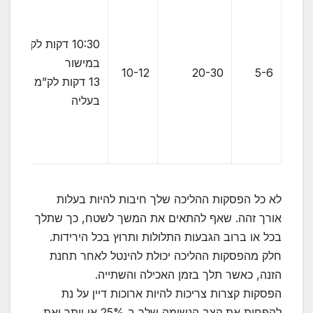
10:30 דקות לק”מ
במישור
10-12
20-30
5-6
13 דקות לק”מ
בעליה
לא כל הפסקות ההליכה שלך חיבות להיות בעלות
אורך זהה. שאף להתאים את המשך לשטח, כך שתלך
בכל או ברוב הגבעות התלולות ותרוץ בכל הירידות.
חלק מהפסקות ההליכה יכולת להינטל לאחר תחנת
הזנה, כאשר תלך בזמן האכילה והשתייה.
הפסקות קצרות צריכות להיות ארוכות דיין על נת
להפחית את קצב הנשימה שלך ב 25% או יותר ואת