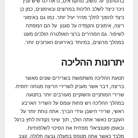
בהסתמך על משוב מהקוראים, נראה לנו שיש ענין
ניכר כיצד לשלב הליכות במרוצים ובאימונים, כמן כן
כיצד להפוך להלך מהיר יעיל יותר. כמו גם באימוני
ריצה, אימונים והקפדה על סגנון על הם המפתח
לשיפור. גם המהירים ברצי האולטרה הולכים מעט
במהלך מרוצים, במיוחד באירועים הארוכים יותר.
יתרונות ההליכה
תנועת ההליכה משתמשת בשרירים שונים מאשר
בריצה, דבר אשר מעניק לשרירי הריצה מנוחה יחסית.
שרירי המותניים והשוקיים מעורבים יותר בתנועה
במהלך ההליכה ויש פחות עומס על השריר הארבע
ראשי, שרירי הישבן וגידי הברך. אתה נוחת יותר על
העקבים כאשר אתה הולך, תוך שינוי נקודות לחץ ברגל
ובאופן פוטנציאלי מפחית את הסיכוי לשלפוחיות.
מלבד כאשר אתה מטפס במעלה גבעה תלולה, קצב