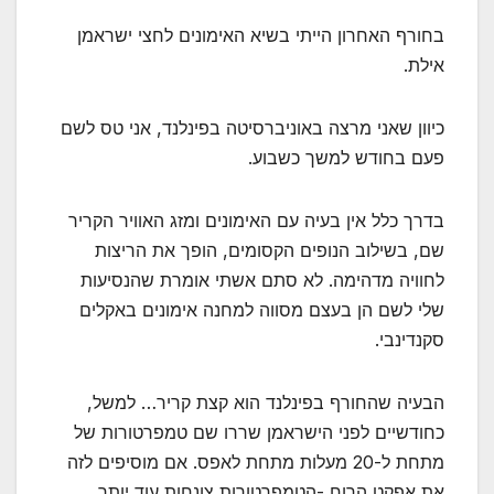
בחורף האחרון הייתי בשיא האימונים לחצי ישראמן
אילת.
כיוון שאני מרצה באוניברסיטה בפינלנד, אני טס לשם
פעם בחודש למשך כשבוע.
בדרך כלל אין בעיה עם האימונים ומזג האוויר הקריר
שם, בשילוב הנופים הקסומים, הופך את הריצות
לחוויה מדהימה. לא סתם אשתי אומרת שהנסיעות
שלי לשם הן בעצם מסווה למחנה אימונים באקלים
סקנדינבי.
הבעיה שהחורף בפינלנד הוא קצת קריר… למשל,
כחודשיים לפני הישראמן שררו שם טמפרטורות של
מתחת ל-20 מעלות מתחת לאפס. אם מוסיפים לזה
את אפקט הרוח -הטמפרטורות צונחות עוד יותר.