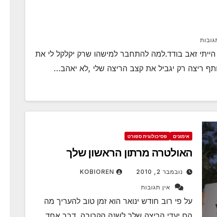
גובות
ייתי זאב בודד.למה להתחבר למישהו שרק יקלקל לי את
תף ריצה רק יגביל את קצב הריצה שלי ,לא יאהב…
אימונים
פסיכולוגית ספורט
האולטרה מרתון הראשון שלך
נובמבר 2, 2010
KOBIOREN
אין תגובות
על פי רוב חודש ינואר הוא זמן טוב להעריך מה
הם יעדי הריצה שלך לשנה הקרובה. דבר אחד