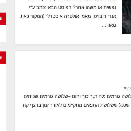
נפשית או משהו אחר? הפוסט הבא נכתב ע”י
אנדי דובויס, מאמן אולטרה אוסטרלי (המקור כאן).
s
מאוד…
s
ובות
לושה גורמים :לחות,חיכוך וחום –שלושה גורמים שכיחים
בן שככל ששלושת התנאים מתקיימים לאורך זמן ברצף קח