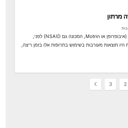
ה מרתון
בות
רצים רבים משתמשים בתרופות אנטי דלקתיות (איבופרופן או Motrin, המכונה גם NSAID) לפני,
 היו תוצאות מעורבות בשימוש בתרופות אלו בזמן ריצה,
3
2
pagin