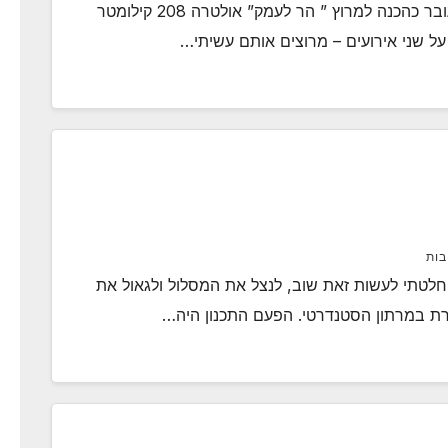
בפוסטים הבאים אתאר את התהליך אותו אני עובר כהכנה למרוץ ” הר לעמק” אולטרה 208 קילומטר
על שני אירועים – מרוצים אותם עשיתי…
בות
“ אז החלטתי לעשות זאת שוב, לנצל את המסלול ולגאול את
ת במרתון הסטנדרטי. הפעם התכנון היה…