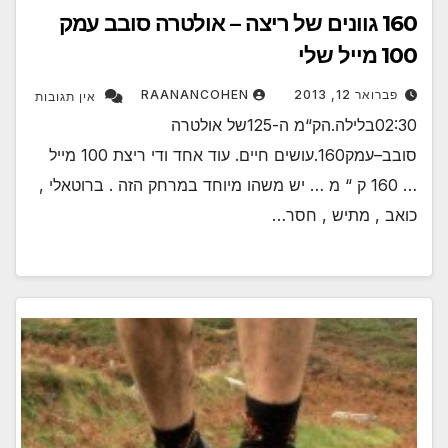
160 גוונים של ריצה – אולטרה סובב עמק
100 מייל שלי
פברואר 12, 2013
RAANANCOHEN
אין תגובות
02:30בלילה.הק“מ ה-125של אולטרה
סובב–עמק160.עושים חיים. עוד אחד ודי ריצת 100 מייל
… 160 ק “ מ … יש משהו מיוחד במרחק הזה . ברוטאלי ,
כואב , מתיש , חסר…