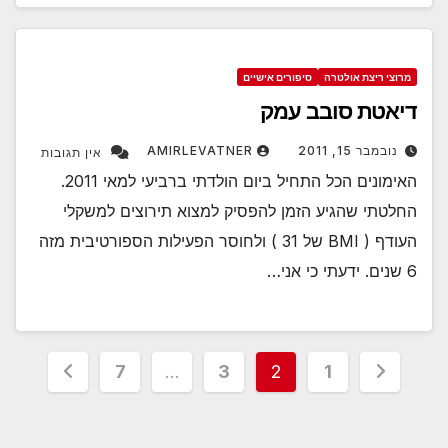
מרוצי ריצת אולטרה
סיפורים אישיים
דיאטת סובב עמק
נובמבר 15, 2011
AMIRLEVATNER
אין תגובות
האימונים הכל התחיל ביום הולדתי ברביעי למאי 2011.
החלטתי שהגיע הזמן להפסיק למצוא תירוצים למשקלי
העודף ( BMI של 31 ) ולחוסר הפעילות הספורטיבית מזה
6 שנים. ידעתי כי אני…
Posts
7
…
3
2
1
pagination