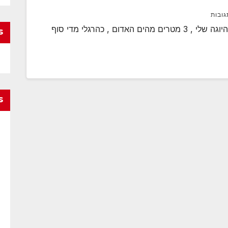
גובות
השעה 17:31 וכמה שניות . אני יושב על שמיכת היוגה שלי , 3 מטרים מהים האדום , כהרגלי מדי סוף
s
s