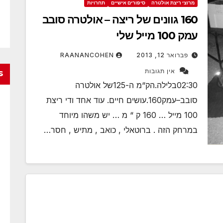
מרוצי ריצת אולטרה
סיפורים אישיים
תחרויות
160 גוונים של ריצה – אולטרה סובב
עמק 100 מייל שלי
פברואר 12, 2013
RAANANCOHEN
אין תגובות
s
02:30בלילה.הק“מ ה-125של אולטרה
סובב–עמק160.עושים חיים. עוד אחד ודי ריצת
100 מייל … 160 ק “ מ … יש משהו מיוחד
במרחק הזה . ברוטאלי , כואב , מתיש , חסר…