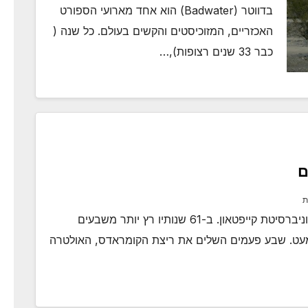
בדווטר (Badwater) הוא אחד מארועי הספורט
האכזריים, המזוכיסטים והקשים בעולם. כל שנה (
כבר 33 שנים רצופות),…
ם
ת
טים נוקס הוא פרופסור לרפואה ספורטיבית באוניברסיטת קייפטאון. ב-61 שנותיו רץ יותר משבעים
 מעט. שבע פעמים השלים את ריצת הקומראדס, האולטרה