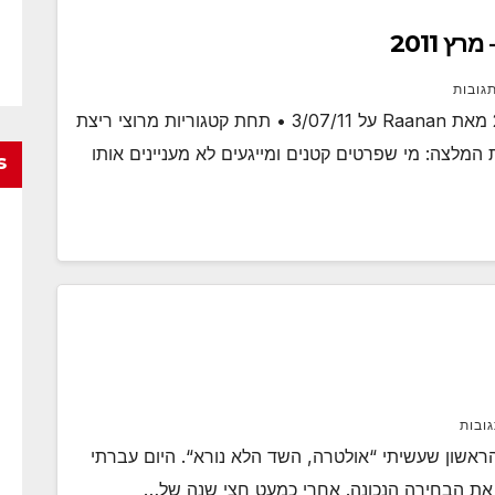
תגובות
פרוספורט, אולטרה מרתון 50 ק”מ – מרץ 2011 מאת Raanan על 3/07/11 • תחת קטגוריות מרוצי ריצת
 המלצה: מי שפרטים קטנים ומייגעים לא מעניינים אותו
s
גובות
ראשון שעשיתי “אולטרה, השד הלא נורא“. היום עברתי
י את הבחירה הנכונה. אחרי כמעט חצי שנה של…